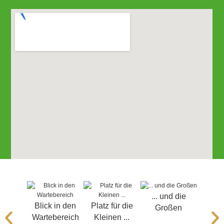
... und die
Blick in den
Platz für die
Großen
Warten
Wartebereich
Kleinen ...